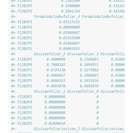
#> F12B1P2              0.1562500              0.3281250  
#> F12B1P5              0.2500000              0.3333333  
#> F12B2P2              0.3061224              0.1632653  
#>         Formatodolimbofoliar_4 Formatodolimbofoliar_7 D
#> F11B3P2             0.01515152                      0  
#> F11B3P4             0.00000000                      0  
#> F12B1P1             0.01666667                      0  
#> F12B1P2             0.01562500                      0  
#> F12B1P5             0.01666667                      0  
#> F12B2P2             0.04081633                      0  
#>         Divisaofoliar_2 Divisaofoliar_3 Divisaofoliar_5
#> F11B3P2       0.3000000       0.1166667      0.01666667
#> F11B3P4       0.7966102       0.1694915      0.00000000
#> F12B1P1       0.6724138       0.3275862      0.00000000
#> F12B1P2       0.5666667       0.2666667      0.01666667
#> F12B1P5       0.6896552       0.2931034      0.00000000
#> F12B2P2       0.4693878       0.4693878      0.00000000
#>         Divisaofoliar_1 Divisaofoliar_0 Divisaofoliar_6
#> F11B3P2      0.00000000               0               0
#> F11B3P4      0.00000000               0               0
#> F12B1P1      0.00000000               0               0
#> F12B1P2      0.00000000               0               0
#> F12B1P5      0.00000000               0               0
#> F12B2P2      0.02040816               0               0
#>         Divisaofoliarincisao_2 Divisaofoliarincisao_3 D