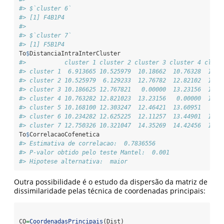
#> $`cluster 6`
#> [1] F4B1P4
#> 
#> $`cluster 7`
#> [1] F5B1P4
To
$
DistanciaIntraInterCluster
#>           cluster 1 cluster 2 cluster 3 cluster 4 clust
#> cluster 1  6.913665 10.525979  10.18662  10.76328  10.1
#> cluster 2 10.525979  6.129233  12.76782  12.82102  12.3
#> cluster 3 10.186625 12.767821   0.00000  13.23156  12.4
#> cluster 4 10.763282 12.821023  13.23156   0.00000  13.6
#> cluster 5 10.168100 12.303247  12.46421  13.60951   0.0
#> cluster 6 10.234282 12.625225  12.11257  13.44901  12.1
#> cluster 7 12.750326 10.321047  14.35269  14.42456  14.0
To
$
CorrelacaoCofenetica
#> Estimativa de correlacao:  0.7836556 
#> P-valor obtido pelo teste Mantel:  0.001 
#> Hipotese alternativa:  maior
Outra possibilidade é o estudo da dispersão da matriz de
dissimilaridade pelas técnica de coordenadas principais:
CO
=
CoordenadasPrincipais
(Dist)