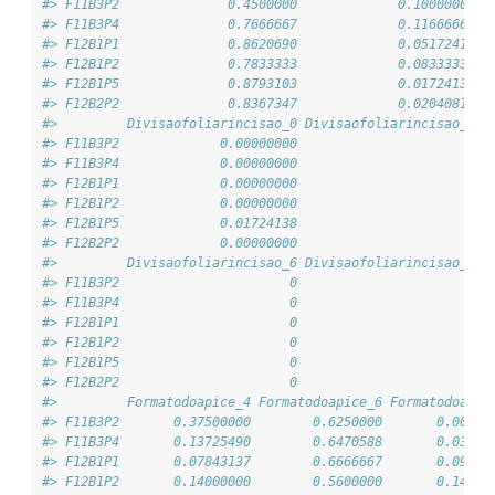
#> F11B3P2              0.4500000             0.10000000  
#> F11B3P4              0.7666667             0.11666667  
#> F12B1P1              0.8620690             0.05172414  
#> F12B1P2              0.7833333             0.08333333  
#> F12B1P5              0.8793103             0.01724138  
#> F12B2P2              0.8367347             0.02040816  
#>         Divisaofoliarincisao_0 Divisaofoliarincisao_11 
#> F11B3P2             0.00000000                       0 
#> F11B3P4             0.00000000                       0 
#> F12B1P1             0.00000000                       0 
#> F12B1P2             0.00000000                       0 
#> F12B1P5             0.01724138                       0 
#> F12B2P2             0.00000000                       0 
#>         Divisaofoliarincisao_6 Divisaofoliarincisao_7 D
#> F11B3P2                      0                      0  
#> F11B3P4                      0                      0  
#> F12B1P1                      0                      0  
#> F12B1P2                      0                      0  
#> F12B1P5                      0                      0  
#> F12B2P2                      0                      0  
#>         Formatodoapice_4 Formatodoapice_6 Formatodoapic
#> F11B3P2       0.37500000        0.6250000       0.00000
#> F11B3P4       0.13725490        0.6470588       0.03921
#> F12B1P1       0.07843137        0.6666667       0.09803
#> F12B1P2       0.14000000        0.5600000       0.14000