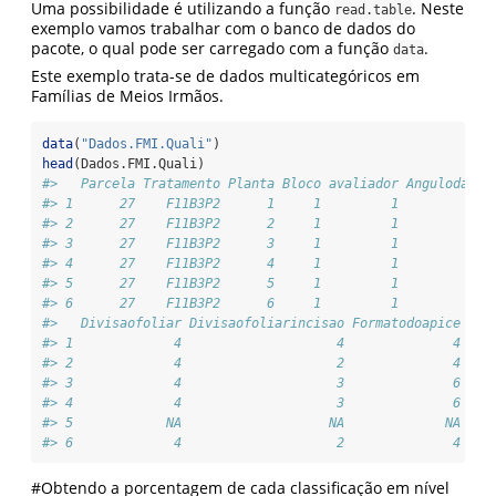
Uma possibilidade é utilizando a função
. Neste
read.table
exemplo vamos trabalhar com o banco de dados do
pacote, o qual pode ser carregado com a função
.
data
Este exemplo trata-se de dados multicategóricos em
Famílias de Meios Irmãos.
data
(
"Dados.FMI.Quali"
)
head
(Dados.FMI.Quali)
#>   Parcela Tratamento Planta Bloco avaliador Angulodafol
#> 1      27    F11B3P2      1     1         1            
#> 2      27    F11B3P2      2     1         1            
#> 3      27    F11B3P2      3     1         1            
#> 4      27    F11B3P2      4     1         1            
#> 5      27    F11B3P2      5     1         1            
#> 6      27    F11B3P2      6     1         1            
#>   Divisaofoliar Divisaofoliarincisao Formatodoapice
#> 1             4                    4              4
#> 2             4                    2              4
#> 3             4                    3              6
#> 4             4                    3              6
#> 5            NA                   NA             NA
#> 6             4                    2              4
#Obtendo a porcentagem de cada classificação em nível