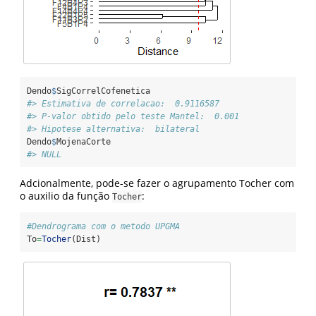
Dendo
$
SigCorrelCofenetica
#> Estimativa de correlacao:  0.9116587 
#> P-valor obtido pelo teste Mantel:  0.001 
#> Hipotese alternativa:  bilateral
Dendo
$
MojenaCorte
#> NULL
Adcionalmente, pode-se fazer o agrupamento Tocher com
o auxilio da função
:
Tocher
#Dendrograma com o metodo UPGMA
To
=
Tocher
(Dist)