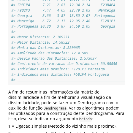
#> F8B1P4      7.21   2.87  12.34 2.14     F23B4P4       F
#> F9B2P3      7.47   4.65  12.79 2.03    Manteiga       F
#> Georgia     8.66   3.87  13.80 2.07  Portuguesa       F
#> Manteiga    6.72   2.17  12.95 2.48     F12B1P1       F
#> Portuguesa 10.30   3.87  14.59 2.05     Georgia       F
#> 
#> Menor Distancia: 2.169371 
#> Maior Distancia: 14.58522 
#> Media das Distancias: 8.330065 
#> Amplitude das Distancias: 12.41585 
#> Desvio Padrao das Distancias: 2.573037 
#> Coeficiente de variacao das Distancias: 30.88856 
#> Individuos mais proximos: F12B1P1 Manteiga 
#> Individuos mais distantes: F5B1P4 Portuguesa 
#> _______________________________________________________
A fim de resumir as informações da matriz de
dissimilaridade a fim de melhorar a visualização da
dissimilaridade, pode-se fazer um Dendrograma com o
auxilio da função
. Varios algoritimos podem
Dendrograma
ser utilizados para a construção deste Dendrograma. Para
isso, deve-se indicar no argumento
:
Metodo
1 = Ligacao simples (Metodo do vizinho mais proximo).