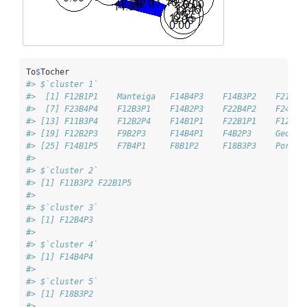
To
$
Tocher
#> $`cluster 1`
#>  [1] F12B1P1    Manteiga   F14B4P3    F14B3P2    F21B3P
#>  [7] F23B4P4    F12B3P1    F14B2P3    F22B4P2    F24B1P
#> [13] F11B3P4    F12B2P4    F14B1P1    F22B1P1    F12B2P
#> [19] F12B2P3    F9B2P3     F14B4P1    F4B2P3     Georgi
#> [25] F14B1P5    F7B4P1     F8B1P2     F18B3P3    Portug
#> 
#> $`cluster 2`
#> [1] F11B3P2 F22B1P5
#> 
#> $`cluster 3`
#> [1] F12B4P3
#> 
#> $`cluster 4`
#> [1] F14B4P4
#> 
#> $`cluster 5`
#> [1] F18B3P2
#> 