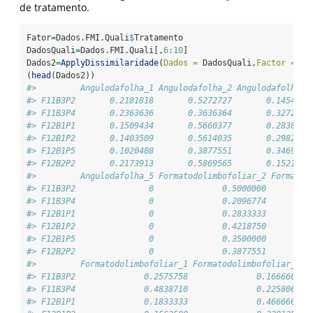
de tratamento.
Fator
=
Dados.FMI.Quali
$
Tratamento
DadosQuali
=
Dados.FMI.Quali[,
6
:
10
]
Dados2
=
ApplyDissimilaridade
(
Dados =
 DadosQuali,
Factor =
 Fa
(
head
(Dados2))
#>         Angulodafolha_1 Angulodafolha_2 Angulodafolha_3
#> F11B3P2       0.2181818       0.5272727       0.1454545
#> F11B3P4       0.2363636       0.3636364       0.3272727
#> F12B1P1       0.1509434       0.5660377       0.2830189
#> F12B1P2       0.1403509       0.5614035       0.2982456
#> F12B1P5       0.1020408       0.3877551       0.3469388
#> F12B2P2       0.2173913       0.5869565       0.1521739
#>         Angulodafolha_5 Formatodolimbofoliar_2 Formatod
#> F11B3P2               0              0.5000000         
#> F11B3P4               0              0.2096774         
#> F12B1P1               0              0.2833333         
#> F12B1P2               0              0.4218750         
#> F12B1P5               0              0.3500000         
#> F12B2P2               0              0.3877551         
#>         Formatodolimbofoliar_1 Formatodolimbofoliar_3 F
#> F11B3P2              0.2575758              0.1666667  
#> F11B3P4              0.4838710              0.2258065  
#> F12B1P1              0.1833333              0.4666667  