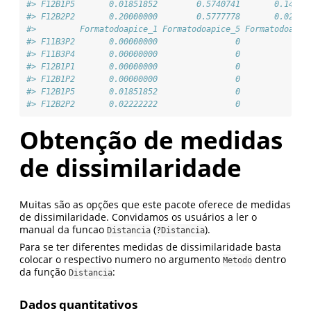
#> F12B1P5       0.01851852        0.5740741       0.14814
#> F12B2P2       0.20000000        0.5777778       0.02222
#>         Formatodoapice_1 Formatodoapice_5 Formatodoapic
#> F11B3P2       0.00000000                0              
#> F11B3P4       0.00000000                0              
#> F12B1P1       0.00000000                0              
#> F12B1P2       0.00000000                0              
#> F12B1P5       0.01851852                0              
#> F12B2P2       0.02222222                0              
Obtenção de medidas
de dissimilaridade
Muitas são as opções que este pacote oferece de medidas
de dissimilaridade. Convidamos os usuários a ler o
manual da funcao
(
).
Distancia
?Distancia
Para se ter diferentes medidas de dissimilaridade basta
colocar o respectivo numero no argumento
dentro
Metodo
da função
:
Distancia
Dados quantitativos