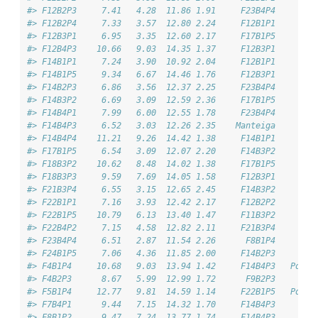
#> F12B2P3     7.41   4.28  11.86 1.91     F23B4P4       F
#> F12B2P4     7.33   3.57  12.80 2.24     F12B1P1       F
#> F12B3P1     6.95   3.35  12.60 2.17     F17B1P5       F
#> F12B4P3    10.66   9.03  14.35 1.37     F12B3P1       F
#> F14B1P1     7.24   3.90  10.92 2.04     F12B1P1       F
#> F14B1P5     9.34   6.67  14.46 1.76     F12B3P1       F
#> F14B2P3     6.86   3.56  12.37 2.25     F23B4P4       F
#> F14B3P2     6.69   3.09  12.59 2.36     F17B1P5       F
#> F14B4P1     7.99   6.00  12.55 1.78     F23B4P4       F
#> F14B4P3     6.52   3.03  12.26 2.35    Manteiga       F
#> F14B4P4    11.21   9.26  14.42 1.38     F14B1P1       F
#> F17B1P5     6.54   3.09  12.07 2.20     F14B3P2       F
#> F18B3P2    10.62   8.48  14.02 1.38     F17B1P5       F
#> F18B3P3     9.59   7.69  14.05 1.58     F12B3P1       F
#> F21B3P4     6.55   3.15  12.65 2.45     F14B3P2       F
#> F22B1P1     7.16   3.93  12.42 2.17     F12B2P2       F
#> F22B1P5    10.79   6.13  13.40 1.47     F11B3P2      F1
#> F22B4P2     7.15   4.58  12.82 2.11     F21B3P4       F
#> F23B4P4     6.51   2.87  11.54 2.26      F8B1P4       F
#> F24B1P5     7.06   4.36  11.85 2.00     F14B2P3       F
#> F4B1P4     10.68   9.03  13.94 1.42     F14B4P3   Portu
#> F4B2P3      8.67   5.99  12.99 1.72      F9B2P3       F
#> F5B1P4     12.77   9.81  14.59 1.14     F22B1P5   Portu
#> F7B4P1      9.44   7.15  14.32 1.70     F14B4P3       F
#> F8B1P2      9.47   7.24  13.77 1.74     F14B4P3       F