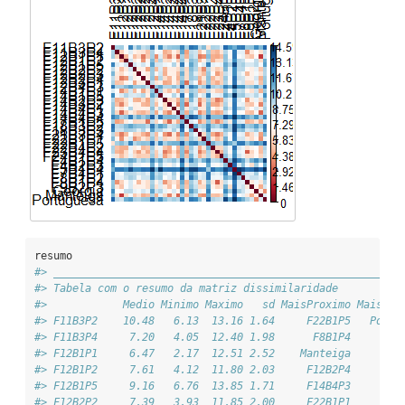
resumo
#> _______________________________________________________
#> Tabela com o resumo da matriz dissimilaridade 
#>            Medio Minimo Maximo   sd MaisProximo MaisDis
#> F11B3P2    10.48   6.13  13.16 1.64     F22B1P5   Portu
#> F11B3P4     7.20   4.05  12.40 1.98      F8B1P4       F
#> F12B1P1     6.47   2.17  12.51 2.52    Manteiga       F
#> F12B1P2     7.61   4.12  11.80 2.03     F12B2P4       F
#> F12B1P5     9.16   6.76  13.85 1.71     F14B4P3       F
#> F12B2P2     7.39   3.93  11.85 2.00     F22B1P1       F